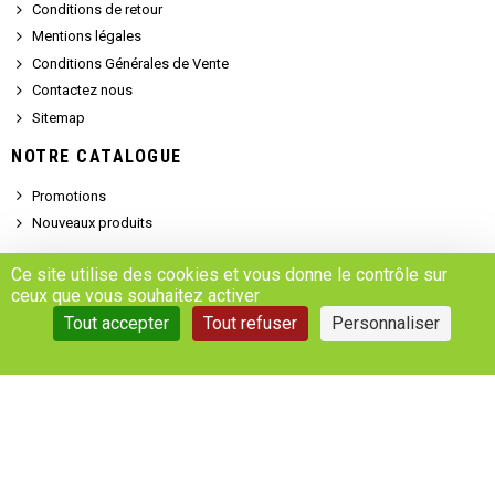
Conditions de retour
Mentions légales
Conditions Générales de Vente
Contactez nous
Sitemap
NOTRE CATALOGUE
Promotions
Nouveaux produits
SERVICE CLIENT
Ce site utilise des cookies et vous donne le contrôle sur
ceux que vous souhaitez activer
Demander un devis
Tout accepter
Tout refuser
Personnaliser
Se connecter
Accédez à votre compte
Gestion des cookies
Copyright © 2025 - MARSALEIX.parts