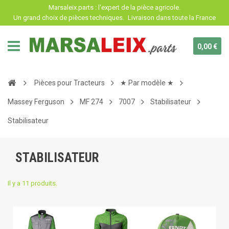
Panneau de gestion des cookies
Marsaleix.parts : l'expert de la pièce agricole.
Un grand choix de pièces techniques.
Livraison dans toute la France
0,00 €
Pièces pour Tracteurs
★ Par modèle ★
Massey Ferguson
MF 274
7007
Stabilisateur
Stabilisateur
STABILISATEUR
Il y a 11 produits.