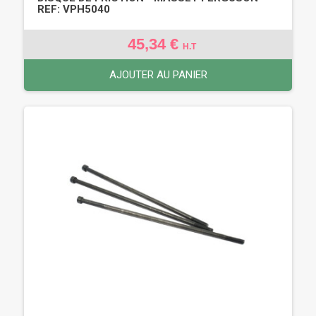
REF: VPH5040
45,34 €
H.T
AJOUTER AU PANIER