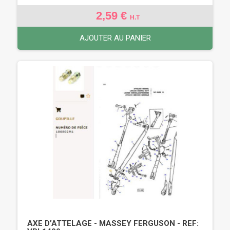
2,59 €
H.T
AJOUTER AU PANIER
AXE D’ATTELAGE - MASSEY FERGUSON - REF: