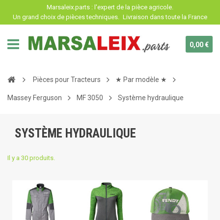
Panneau de gestion des cookies
Marsaleix.parts : l'expert de la pièce agricole.
Un grand choix de pièces techniques.
Livraison dans toute la France
0,00 €
Pièces pour Tracteurs
★ Par modèle ★
Massey Ferguson
MF 3050
Système hydraulique
SYSTÈME HYDRAULIQUE
Il y a 30 produits.