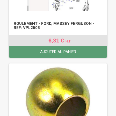
ROULEMENT - FORD, MASSEY FERGUSON -
REF: VPL2505
6,31 €
H.T
AJOUTER AU PANIER