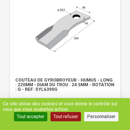
COUTEAU DE GYROBROYEUR - HUMUS - LONG.
: 220MM - DIAM DU TROU : 24.5MM - ROTATION
: G - REF: SYL6390G
32,27 €
Ce site utilise des cookies et vous donne le contrôle sur
H.T
ceux que vous souhaitez activer
AJOUTER AU PANIER
Tout accepter
Tout refuser
Personnaliser