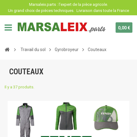
Panneau de gestion des cookies
Marsaleix.parts : l'expert de la pièce agricole.
Un grand choix de pièces techniques.
Livraison dans toute la France
0,00 €
Travail du sol
Gyrobroyeur
Couteaux
COUTEAUX
Il y a 37 produits.