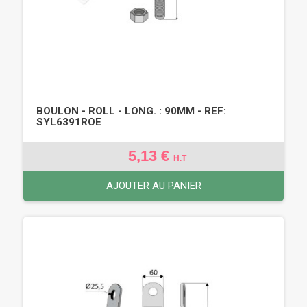
BOULON - ROLL - LONG. : 90MM - REF:
SYL6391ROE
5,13 €
H.T
AJOUTER AU PANIER