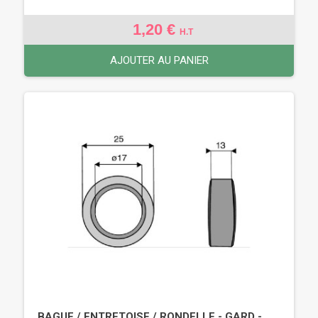
1,20 €
H.T
AJOUTER AU PANIER
BAGUE / ENTRETOISE / RONDELLE - GARD -