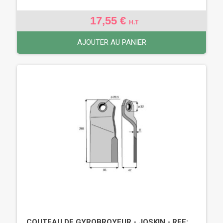
17,55 €
H.T
AJOUTER AU PANIER
COUTEAU DE GYROBROYEUR - JOSKIN - REF: