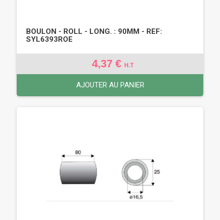
BOULON - ROLL - LONG. : 90MM - REF:
SYL6393ROE
4,37 €
H.T
AJOUTER AU PANIER