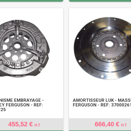
ISME EMBRAYAGE -
AMORTISSEUR LUK - MAS
Y FERGUSON - REF:
FERGUSON - REF: 3700026
225
455,52 €
666,40 €
H.T
H.T