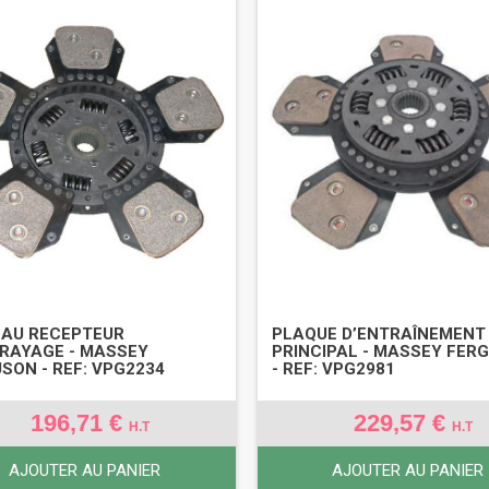
EAU RECEPTEUR
PLAQUE D’ENTRAÎNEMENT
RAYAGE - MASSEY
PRINCIPAL - MASSEY FER
SON - REF: VPG2234
- REF: VPG2981
196,71 €
229,57 €
H.T
H.T
AJOUTER AU PANIER
AJOUTER AU PANIER