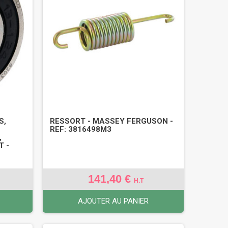
S,
RESSORT - MASSEY FERGUSON -
REF: 3816498M3
,
T -
141,40 €
H.T
AJOUTER AU PANIER