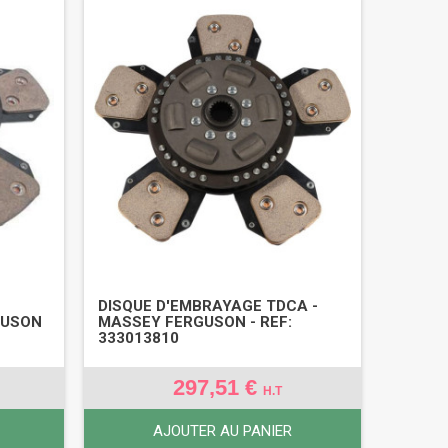
DISQUE D'EMBRAYAGE TDCA -
GUSON
MASSEY FERGUSON - REF:
333013810
297,51 €
H.T
AJOUTER AU PANIER