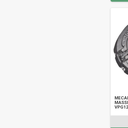
MECAN
MASSE
VPG1