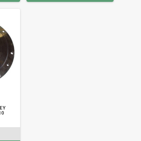
SEY
10