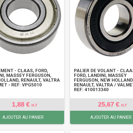
MENT - CLAAS, FORD,
PALIER DE VOLANT - CLAA
NI, MASSEY FERGUSON,
FORD, LANDINI, MASSEY
OLLAND, RENAULT, VALTRA
FERGUSON, NEW HOLLAND
MET - REF: VPG5010
RENAULT, VALTRA / VALME
REF: 410013340
1,88 €
25,67 €
H.T
H.T
AJOUTER AU PANIER
AJOUTER AU PANIER