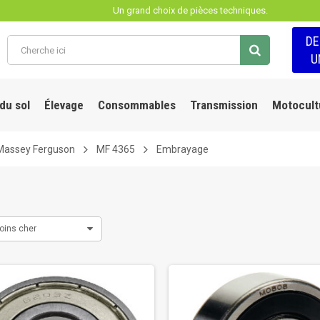
Un grand choix de pièces techniques.
D
U
 du sol
Élevage
Consommables
Transmission
Motocult
Massey Ferguson
MF 4365
Embrayage
oins cher