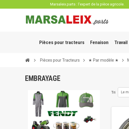
Panneau de gestion des cookies
Marsaleix.parts : l'expert de la pièce agricole.
Pièces pour tracteurs
Fenaison
Travail
Pièces pour Tracteurs
★ Par modèle ★
EMBRAYAGE
Tri
Le m