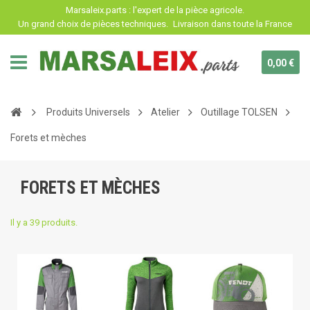
Panneau de gestion des cookies
Marsaleix.parts : l'expert de la pièce agricole.
Un grand choix de pièces techniques.
Livraison dans toute la France
0,00 €
Produits Universels
Atelier
Outillage TOLSEN
Forets et mèches
FORETS ET MÈCHES
Il y a 39 produits.