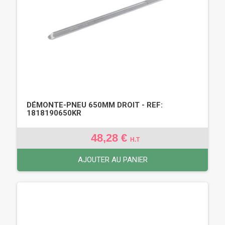
DÉMONTE-PNEU 650MM DROIT - REF:
1818190650KR
48,28 €
H.T
AJOUTER AU PANIER