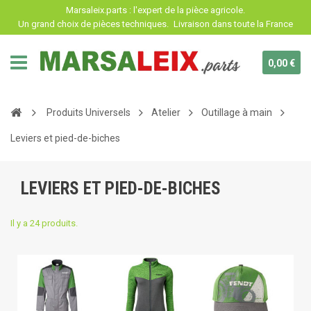
Panneau de gestion des cookies
Marsaleix.parts : l'expert de la pièce agricole.
Un grand choix de pièces techniques.
Livraison dans toute la France
0,00 €
Produits Universels
Atelier
Outillage à main
Leviers et pied-de-biches
LEVIERS ET PIED-DE-BICHES
Il y a 24 produits.