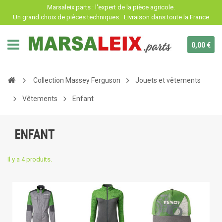
Panneau de gestion des cookies
Marsaleix.parts : l'expert de la pièce agricole.
Un grand choix de pièces techniques.
Livraison dans toute la France
0,00 €
Collection Massey Ferguson
Jouets et vêtements
Vêtements
Enfant
ENFANT
Il y a 4 produits.