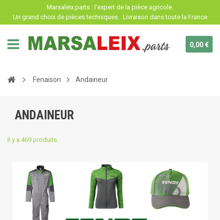
Panneau de gestion des cookies
Marsaleix.parts : l'expert de la pièce agricole.
Un grand choix de pièces techniques.
Livraison dans toute la France
0,00 €
Fenaison
Andaineur
ANDAINEUR
Il y a 469 produits.