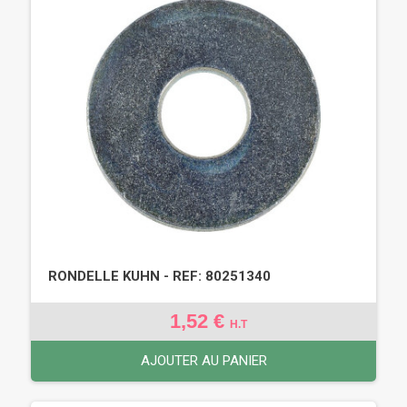
RONDELLE KUHN - REF: 80251340
1,52 €
H.T
AJOUTER AU PANIER