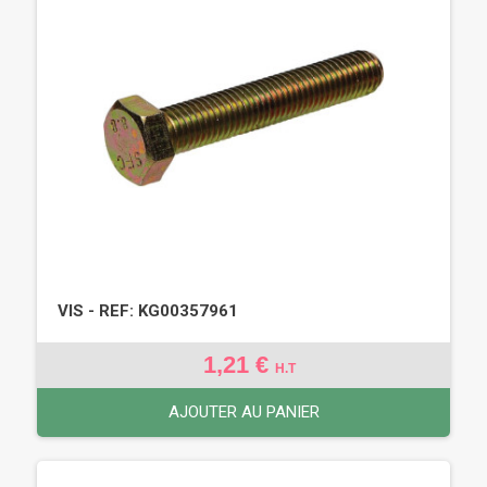
VIS - REF: KG00357961
1,21 €
H.T
AJOUTER AU PANIER