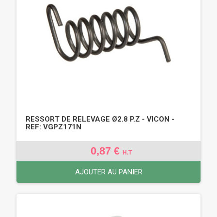
RESSORT DE RELEVAGE Ø2.8 P.Z - VICON -
REF: VGPZ171N
0,87 €
H.T
AJOUTER AU PANIER