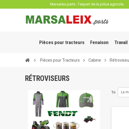
Panneau de gestion des cookies
Marsaleix.parts : l'expert de la pièce agricole.
Pièces pour tracteurs
Fenaison
Travail
Pièces pour Tracteurs
Cabine
Rétroviseu
RÉTROVISEURS
Tri
Le m