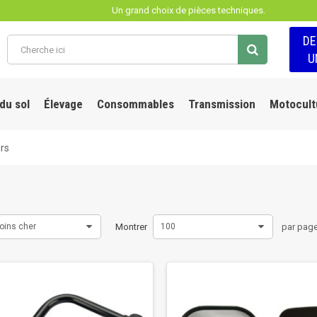
Un grand choix de pièces techniques.
D
U
 du sol
Élevage
Consommables
Transmission
Motocult
rs
oins cher
Montrer
100
par pag