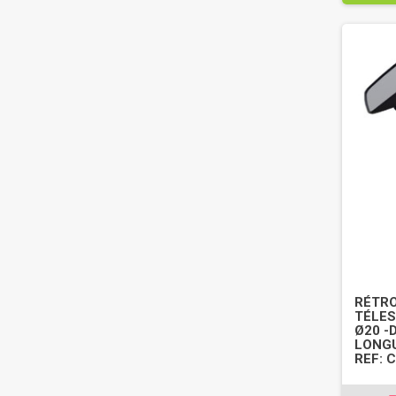
RÉTRO
TÉLES
Ø20 -D
LONGU
REF: 