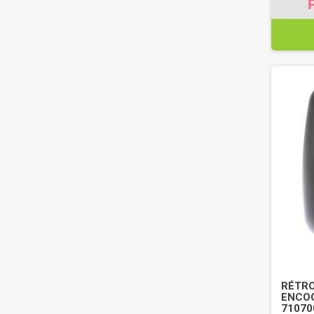
RÉTRO
ENCOC
71070