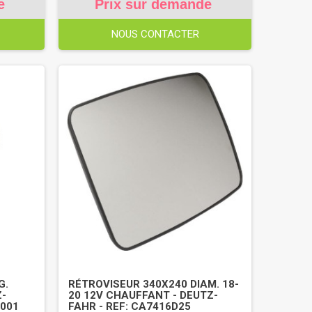
e
Prix sur demande
NOUS CONTACTER
G.
RÉTROVISEUR 340X240 DIAM. 18-
Z-
20 12V CHAUFFANT - DEUTZ-
3001
FAHR - REF: CA7416D25