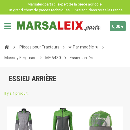
Panneau de gestion des cookies
Marsaleix.parts : l'expert de la pièce agricole.
Un grand choix de pièces techniques.
Livraison dans toute la France
0,00 €
Pièces pour Tracteurs
★ Par modèle ★
Massey Ferguson
MF 5430
Essieu arrière
ESSIEU ARRIÈRE
Il y a 1 produit.