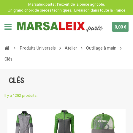
Panneau de gestion des cookies
Marsaleix.parts : l'expert de la pièce agricole.
Un grand choix de pièces techniques.
Livraison dans toute la France
0,00 €
Produits Universels
Atelier
Outillage à main
Clés
CLÉS
Il y a 1282 produits.