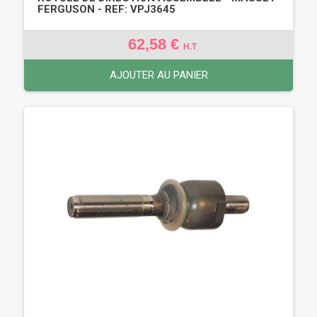
FERGUSON - REF: VPJ3645
62,58 €
H.T
AJOUTER AU PANIER