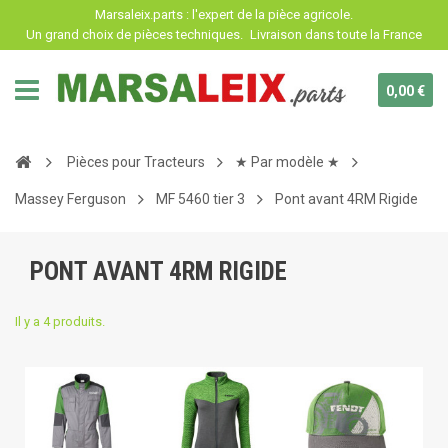
Panneau de gestion des cookies
Marsaleix.parts : l'expert de la pièce agricole.
Un grand choix de pièces techniques.
Livraison dans toute la France
0,00 €
Pièces pour Tracteurs
★ Par modèle ★
Massey Ferguson
MF 5460 tier 3
Pont avant 4RM Rigide
PONT AVANT 4RM RIGIDE
Il y a 4 produits.